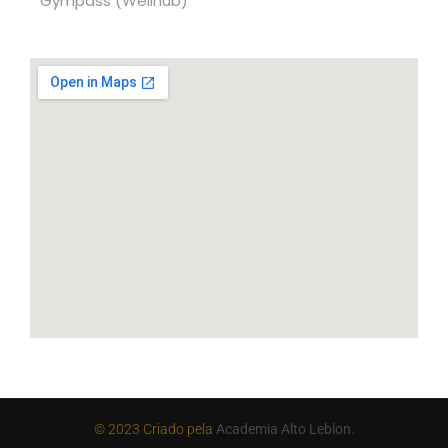
Gympass (Wellhub)
© 2023 Criado pela
A
cademia Alto Leblon.