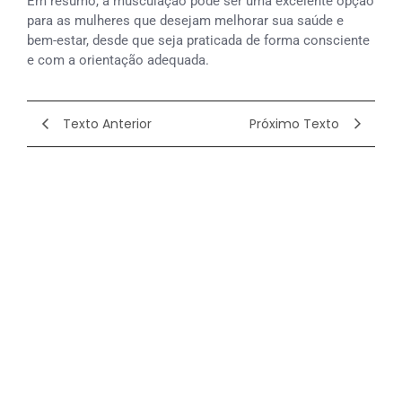
Em resumo, a musculação pode ser uma excelente opção
para as mulheres que desejam melhorar sua saúde e
bem-estar, desde que seja praticada de forma consciente
e com a orientação adequada.
Texto Anterior
Próximo Texto
PRONTO PARA
TREINAR
JUNTO COM A