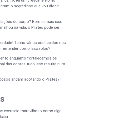
ma luz. Notei um crescimento no
iram o segredinho que vou dividir
culações do corpo? Bom demais isso
malhou na vida, o Pilates pode ser
 verdade! Tenho vários conhecidos nos
er entender como isso rolou?
mento enquanto fortalecemos os
nal das contas tudo isso resulta num
idosos andam adotando o Pilates?!
es
sse exercício maravilhoso como algo
sica.