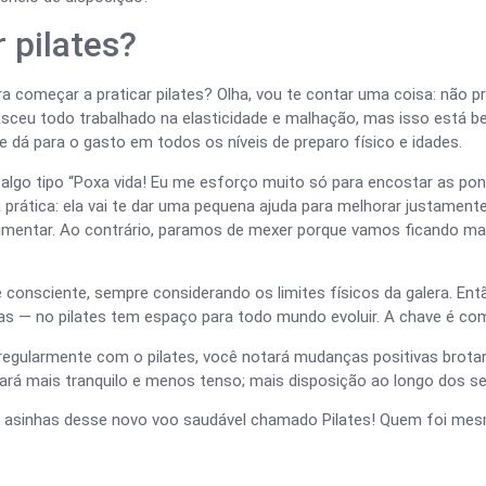
r pilates?
ra começar a praticar pilates? Olha, vou te contar uma coisa: não 
asceu todo trabalhado na elasticidade e malhação, mas isso está be
e dá para o gasto em todos os níveis de preparo físico e idades.
algo tipo “Poxa vida! Eu me esforço muito só para encostar as po
prática: ela vai te dar uma pequena ajuda para melhorar justament
entar. Ao contrário, paramos de mexer porque vamos ficando mai
 consciente, sempre considerando os limites físicos da galera. En
as — no pilates tem espaço para todo mundo evoluir. A chave é co
egularmente com o pilates, você notará mudanças positivas brotar
stará mais tranquilo e menos tenso; mais disposição ao longo dos s
r as asinhas desse novo voo saudável chamado Pilates! Quem foi m