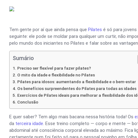
Tem gente por aí que ainda pensa que
Pilates
é só para jovens 
seguinte: ele pode se moldar para qualquer um curtir, não imp
pelo mundo dos iniciantes no Pilates e falar sobre as vantage
Sumário
Preciso ser flexível para fazer pilates?
O mito da idade e flexibilidade no Pilates
Pilates para idosos: aumentando a flexibilidade e o bem-estar
Os benefícios surpreendentes do Pilates para todas as idades
Exercícios de Pilates ideais para melhorar a flexibilidade dos i
Conclusão
E quer saber? Tem algo mais bacana nessa história toda! Os
e
da
terceira idade
. Esse treino completo — corpo e mente — b
abdominal até consciência corporal elevada ao máximo. Fica 
certamente num foi feito só para o pessoal novinho em folha 