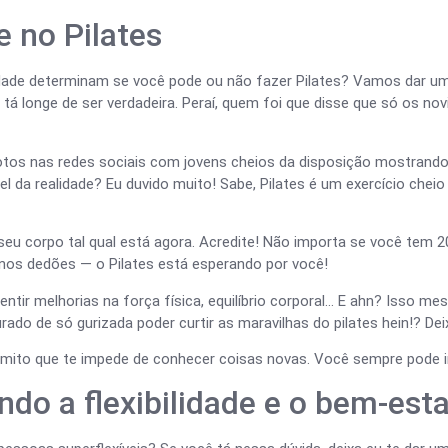
e no Pilates
ilidade determinam se você pode ou não fazer Pilates? Vamos dar um
eia tá longe de ser verdadeira. Peraí, quem foi que disse que só os n
tos nas redes sociais com jovens cheios da disposição mostran
 da realidade? Eu duvido muito! Sabe, Pilates é um exercício cheio 
seu corpo tal qual está agora. Acredite! Não importa se você tem 
os dedões — o Pilates está esperando por você!
entir melhorias na força física, equilíbrio corporal… E ahn? Isso 
rado de só gurizada poder curtir as maravilhas do pilates hein!? Deix
e mito que te impede de conhecer coisas novas. Você sempre pode 
ndo a flexibilidade e o bem-esta