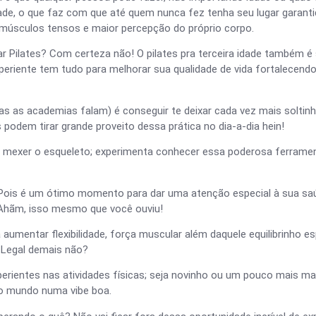
ade, o que faz com que até quem nunca fez tenha seu lugar garantid
 músculos tensos e maior percepção do próprio corpo.
r Pilates? Com certeza não! O pilates pra terceira idade também é
eriente tem tudo para melhorar sua qualidade de vida fortalecend
s as academias falam) é conseguir te deixar cada vez mais soltin
podem tirar grande proveito dessa prática no dia-a-dia hein!
de mexer o esqueleto; experimenta conhecer essa poderosa ferra
iro? Pois é um ótimo momento para dar uma atenção especial à sua sa
hãm, isso mesmo que você ouviu!
umentar flexibilidade, força muscular além daquele equilibrinho e
. Legal demais não?
perientes nas atividades físicas; seja novinho ou um pouco mais m
do mundo numa vibe boa.