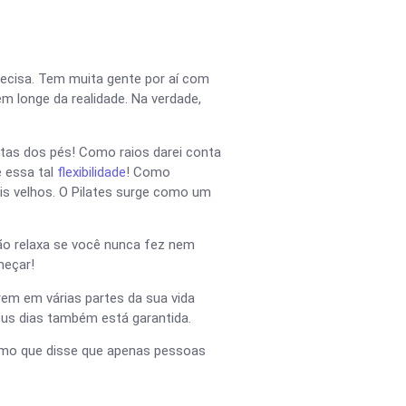
precisa. Tem muita gente por aí com
m longe da realidade. Na verdade,
ntas dos pés! Como raios darei conta
e essa tal
flexibilidade
! Como
s velhos. O Pilates surge como um
tão relaxa se você nunca fez nem
meçar!
em em várias partes da sua vida
eus dias também está garantida.
esmo que disse que apenas pessoas