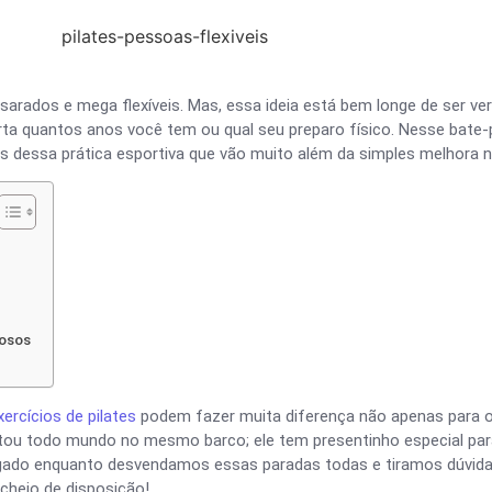
sarados e mega flexíveis. Mas, essa ideia está bem longe de ser verd
orta quantos anos você tem ou qual seu preparo físico. Nesse bate
ns dessa prática esportiva que vão muito além da simples melhora n
dosos
xercícios de pilates
podem fazer muita diferença não apenas para 
otou todo mundo no mesmo barco; ele tem presentinho especial p
ligado enquanto desvendamos essas paradas todas e tiramos dúvid
cheio de disposição!