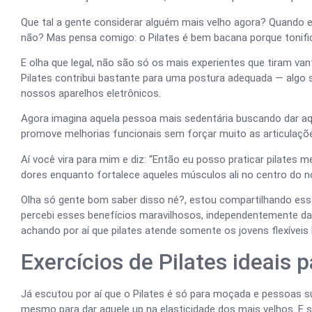
Que tal a gente considerar alguém mais velho agora? Quando
não? Mas pensa comigo: o Pilates é bem bacana porque tonifi
E olha que legal, não são só os mais experientes que tiram va
Pilates contribui bastante para uma postura adequada — al
nossos aparelhos eletrônicos.
Agora imagina aquela pessoa mais sedentária buscando dar aquel
promove melhorias funcionais sem forçar muito as articulaçõ
Aí você vira para mim e diz: “Então eu posso praticar pilates
dores enquanto fortalece aqueles músculos ali no centro do 
Olha só gente bom saber disso né?, estou compartilhando essa
percebi esses benefícios maravilhosos, independentemente da 
achando por aí que pilates atende somente os jovens flexíveis
Exercícios de Pilates ideais 
Já escutou por aí que o Pilates é só para moçada e pessoas supe
mesmo para dar aquele up na elasticidade dos mais velhos. E 