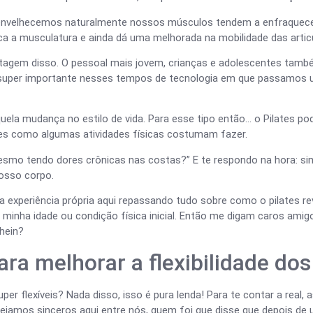
 envelhecemos naturalmente nossos músculos tendem a enfraquecer
ca a musculatura e ainda dá uma melhorada na mobilidade das artic
ntagem disso. O pessoal mais jovem, crianças e adolescentes també
go super importante nesses tempos de tecnologia em que passamo
a mudança no estilo de vida. Para esse tipo então… o Pilates pode 
es como algumas atividades físicas costumam fazer.
 mesmo tendo dores crônicas nas costas?” E te respondo na hora: si
nosso corpo.
 experiência própria aqui repassando tudo sobre como o pilates r
minha idade ou condição física inicial. Então me digam caros amigo
 hein?
para melhorar a flexibilidade do
r flexíveis? Nada disso, isso é pura lenda! Para te contar a real, 
sejamos sinceros aqui entre nós, quem foi que disse que depois de