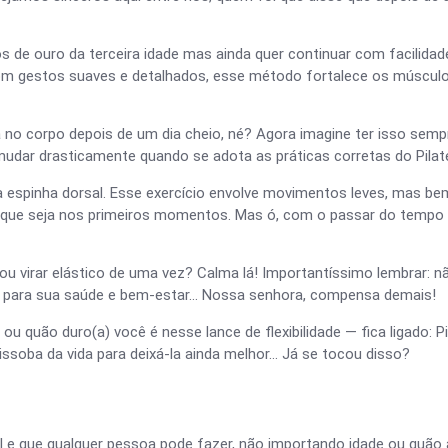
s de ouro da terceira idade mas ainda quer continuar com facilidad
om gestos suaves e detalhados, esse método fortalece os músculos
o corpo depois de um dia cheio, né? Agora imagine ter isso sempr
mudar drasticamente quando se adota as práticas corretas do Pilat
spinha dorsal. Esse exercício envolve movimentos leves, mas bem
l que seja nos primeiros momentos. Mas ó, com o passar do tempo e
vou virar elástico de uma vez? Calma lá! Importantíssimo lembrar: n
 para sua saúde e bem-estar… Nossa senhora, compensa demais!
 quão duro(a) você é nesse lance de flexibilidade — fica ligado: P
ssoba da vida para deixá-la ainda melhor… Já se tocou disso?
ível e que qualquer pessoa pode fazer, não importando idade ou quã