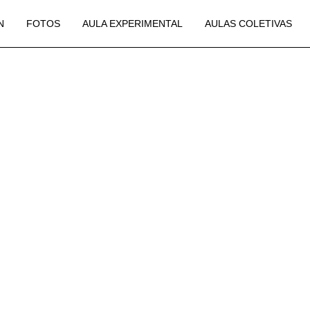
N
FOTOS
AULA EXPERIMENTAL
AULAS COLETIVAS
 APENAS PA
JOVENS E
?