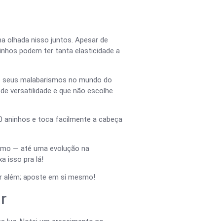
a olhada nisso juntos. Apesar de
ovinhos podem ter tanta elasticidade a
do seus malabarismos no mundo do
de versatilidade e que não escolhe
20 aninhos e toca facilmente a cabeça
mesmo — até uma evolução na
a isso pra lá!
ir além; aposte em si mesmo!
r