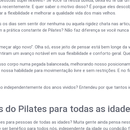
pessoas superflexíveis? Se você tá nessa dúvida, deixa eu te dar u
recentemente. E quer saber o motivo disso? É porque eles descobr
 a flexibilidade e melhorar a qualidade vida dos mais velhos.
s os dias sem sentir dor nenhuma ou aquela rigidez chata nas arti
m a prática constante de Pilates? Não faz diferença se você nunca 
meçar algo novo”. Olha só, esse jeito de pensar está bem longe da
tiram um avanço notável em sua flexibilidade e conforto geral. Qu
osso corpo numa pegada balanceada, melhorando nosso posiciona
ssa habilidade para movimentação livre e sem restrições. E no fi
ão independentemente dos anos vividos? Entendeu por que tantos 
 do Pilates para todas as idad
ilates para pessoas de todas as idades? Muita gente ainda pensa ne
de ser benéfico para todos nós, independente da idade ou condição fí