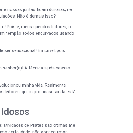
 e nossas juntas ficam duronas, né
ulações. Não é demais isso?
m! Pois é, meus queridos leitores, o
s um tempão todos encurvados usando
ser sensacional! É incrível, pois
m senhor(a)! A técnica ajuda nessas
evolucionou minha vida. Realmente
s leitores, quem por acaso ainda está
s idosos
as atividades de Pilates são ótimas até
 uma certa idade, não conseguimos