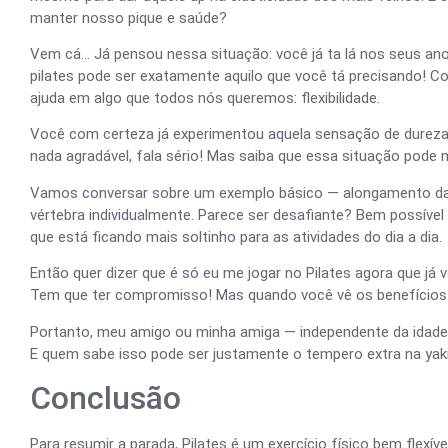
manter nosso pique e saúde?
Vem cá… Já pensou nessa situação: você já ta lá nos seus ano
pilates pode ser exatamente aquilo que você tá precisando! C
ajuda em algo que todos nós queremos: flexibilidade.
Você com certeza já experimentou aquela sensação de dureza n
nada agradável, fala sério! Mas saiba que essa situação pode 
Vamos conversar sobre um exemplo básico — alongamento da e
vértebra individualmente. Parece ser desafiante? Bem possíve
que está ficando mais soltinho para as atividades do dia a dia.
Então quer dizer que é só eu me jogar no Pilates agora que já 
Tem que ter compromisso! Mas quando você vê os benefícios
Portanto, meu amigo ou minha amiga — independente da idade ou
E quem sabe isso pode ser justamente o tempero extra na yaki
Conclusão
Para resumir a parada, Pilates é um exercício físico bem flex