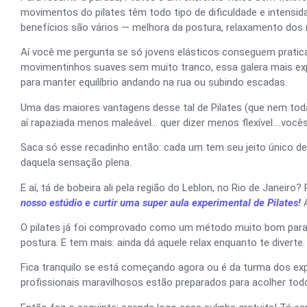
movimentos do pilates têm todo tipo de dificuldade e intensid
benefícios são vários — melhora da postura, relaxamento dos
Aí você me pergunta se só jovens elásticos conseguem pratica
movimentinhos suaves sem muito tranco, essa galera mais exp
para manter equilíbrio andando na rua ou subindo escadas.
Uma das maiores vantagens desse tal de Pilates (que nem toda
aí rapaziada menos maleável… quer dizer menos flexível….vocês 
Saca só esse recadinho então: cada um tem seu jeito único 
daquela sensação plena.
E aí, tá de bobeira ali pela região do Leblon, no Rio de Jane
nosso estúdio e curtir uma super aula experimental de Pilates!
A
O pilates já foi comprovado como um método muito bom para a
postura. E tem mais: ainda dá aquele relax enquanto te diverte
Fica tranquilo se está começando agora ou é da turma dos ex
profissionais maravilhosos estão preparados para acolher to