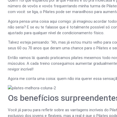
Quem foi que espalhou por aí que Pilates é só pra molecada e 
número de vovôs e vovós frequentando minha turma de Pilates 
com você: se liga, o Pilates pode ser maravilhoso para aumentar
Agora pensa uma coisa aqui comigo: já imaginou acordar todo
não seria? E se eu te falasse que é totalmente possível só co
ajustado para qualquer nível de condicionamento físico.
Talvez esteja pensando: “Ah, mas já estou muito velho para co
seus 60 ou 70 anos que deram uma chance para o Pilates e sen
Então vamos lá: quando praticamos pilates mexemos todo n
músculos. A cada treino conseguimos aumentar gradualmente no
revigor incrível!
Agora me conta uma coisa: quem não iria querer essa sensaç
Os benefícios surpreendentes
Você já parou para refletir sobre as vantagens incríveis do P
exclusivo dos jovens e flexíveis, mas a real é que o Pilates po